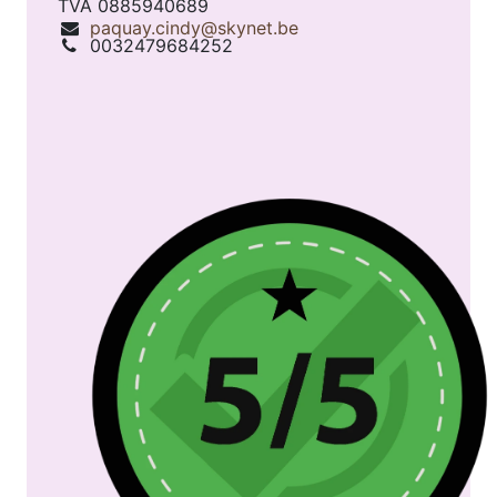
TVA 0885940689
paquay.cindy@skynet.be
0032479684252