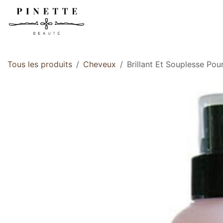
Se rendre au contenu
Accueil
Boutique
Tous les produits
Cheveux
Brillant Et Souplesse Pou