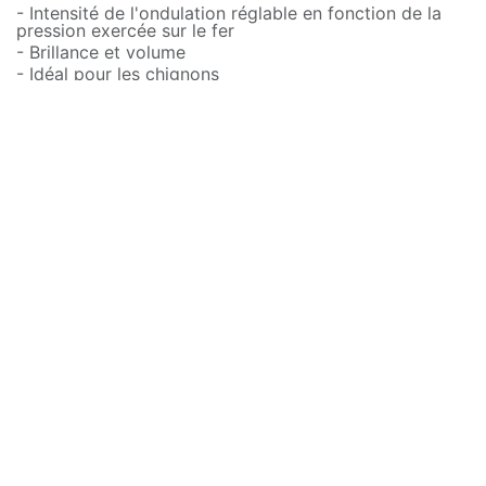
- Intensité de l'ondulation réglable en fonction de la
pression exercée sur le fer
- Brillance et volume
- Idéal pour les chignons
- Cordon de 3m
- 2 températures : 170°C ou 210°C
- Arrêt automatique au bout d'1 heure
- Voyant LED
- Dispositif de verrouillage pour faciliter le rangement
66,03
€
Ajouter au panier
Acheter maintenant
Ajouter à la liste de souhaits
Conditions générales