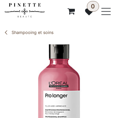
Se rendre au contenu
0
Shampooing et soins