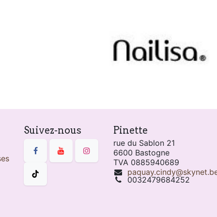
Suivez-nous
Pinette
rue du Sablon 21
6600 Bastogne
ses
TVA 0885940689
paquay.cindy@skynet.b
0032479684252