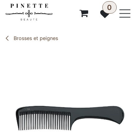
Se rendre au contenu
0
Brosses et peignes