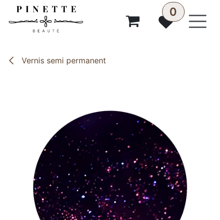
Se rendre au contenu
0
Vernis semi permanent