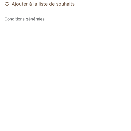
Ajouter à la liste de souhaits
Conditions générales
Vous avez une
Livraison gratuite
livraison 2-3 jours
politique de retour
à partir de 50 €
ouvrables
de 14 jours
Explorer