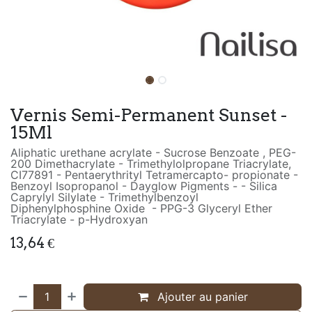
Vernis Semi-Permanent Sunset -
15Ml
Aliphatic urethane acrylate - Sucrose Benzoate , PEG-
200 Dimethacrylate - Trimethylolpropane Triacrylate,
CI77891 - Pentaerythrityl Tetramercapto- propionate -
Benzoyl Isopropanol - Dayglow Pigments - - Silica
Caprylyl Silylate - Trimethylbenzoyl
Diphenylphosphine Oxide - PPG-3 Glyceryl Ether
Triacrylate - p-Hydroxyan
13,64
€
Ajouter au panier