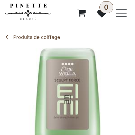
Se rendre au contenu
0
Produits de coiffage